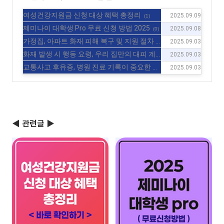
여성건강지원금 신청 대상 혜택 총정리
2025.09.09
(1)
제미나이 대학생 Pro 무료 신청 방법 2025
2025.09.08
(0)
가정집, 아파트 화재 피해 복구 및 지원 절차
2025.09.03
(0)
화재 발생 시 행동 요령, 우리 집만의 대피 계
2025.09.03
획 세우기
(0)
교통사고 후유증, 병원 진료 기록이 중요한 이
2025.09.03
유
(0)
◀ 관련글 ▶