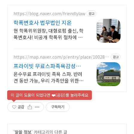
https://blog.naver.com/friendlylaw
광고
학폭변호사 법무법인 지온
현 학폭위위원장, 대형로펌 출신, 학
폭변호사! 비공개 학폭위 절차에 실
제적 대응!
https://map.naver.com/p/entry/place/1002877
광고
828
프라이빗 무료스파족욕감성숙
소 제주 돌담감성, 반려견 환영
온수무료 프라이빗 족욕 스파. 반려
견 동반 가능, 우리 가족만을 위한 힐
링공간. 제주 이주 10년차 부부가 직
접 짓고 꾸민 정성 가득 감성 스테이,
이 글이 도움이 되었다면 ❤️(공감)를 눌러주세요
야외 바베큐
공감
구독하기
'
알쓸 정보
' 카테고리의 다른 글