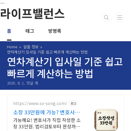
본문 바로가기
…
라이프밸런스
홈
태그
방명록
Home
알쓸 정보
연차계산기 입사일 기준 쉽고 빠르게 계산하는 방법
연차계산기 입사일 기준 쉽고
빠르게 계산하는 방법
2025. 8. 1.
댓글 개
https://www.so-song.com/
광고
소장 33만원에 가능? 변호사가
직접 작성
가능해요! 변호사가 직접 작성한 소
장 33만원. 법리검토부터 완성까지