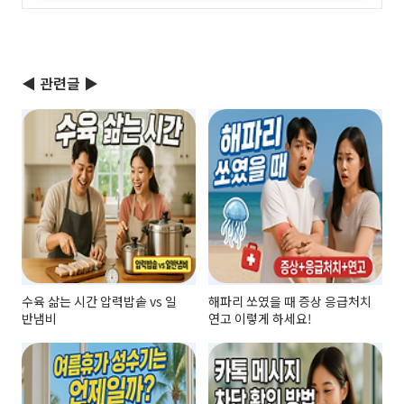
인,오프라인)
(0)
◀ 관련글 ▶
수육 삶는 시간 압력밥솥 vs 일
해파리 쏘였을 때 증상 응급처치
반냄비
연고 이렇게 하세요!