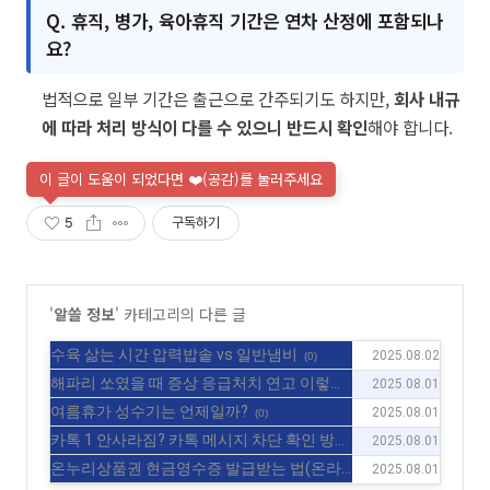
Q. 휴직, 병가, 육아휴직 기간은 연차 산정에 포함되나
요?
법적으로 일부 기간은 출근으로 간주되기도 하지만,
회사 내규
에 따라 처리 방식이 다를 수 있으니 반드시 확인
해야 합니다.
이 글이 도움이 되었다면 ❤️(공감)를 눌러주세요
5
구독하기
'
알쓸 정보
' 카테고리의 다른 글
수육 삶는 시간 압력밥솥 vs 일반냄비
2025.08.02
(0)
해파리 쏘였을 때 증상 응급처치 연고 이렇게
2025.08.01
하세요!
(0)
여름휴가 성수기는 언제일까?
2025.08.01
(0)
카톡 1 안사라짐? 카톡 메시지 차단 확인 방법
2025.08.01
(0)
온누리상품권 현금영수증 발급받는 법(온라
2025.08.01