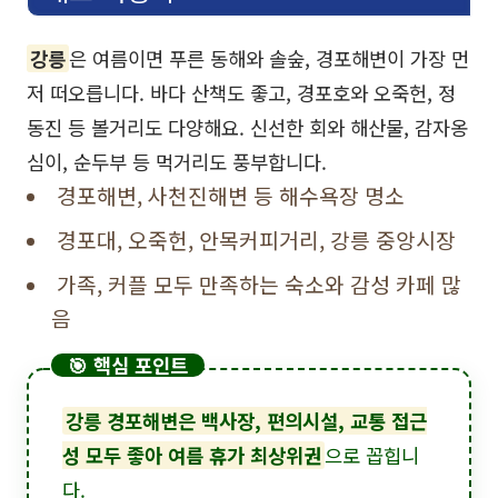
강릉
은 여름이면 푸른 동해와 솔숲, 경포해변이 가장 먼
저 떠오릅니다. 바다 산책도 좋고, 경포호와 오죽헌, 정
동진 등 볼거리도 다양해요. 신선한 회와 해산물, 감자옹
심이, 순두부 등 먹거리도 풍부합니다.
경포해변, 사천진해변 등 해수욕장 명소
경포대, 오죽헌, 안목커피거리, 강릉 중앙시장
가족, 커플 모두 만족하는 숙소와 감성 카페 많
음
🎯 핵심 포인트
강릉 경포해변은 백사장, 편의시설, 교통 접근
성 모두 좋아 여름 휴가 최상위권
으로 꼽힙니
다.