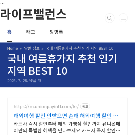
본문 바로가기
…
라이프밸런스
홈
태그
방명록
Home
알쓸 정보
국내 여름휴가지 추천 인기 지역 BEST 10
국내 여름휴가지 추천 인기
지역 BEST 10
2025. 7. 28.
댓글 개
https://m.unionpayintl.com/kr/
광고
해외여행 할인 안받으면 손해 해외여행 할인 안
받으면 손해
카드사 즉시 할인부터 해외 가맹점 할인까지 유니온페
이만의 특별한 혜택을 만나보세요 카드사 즉시 할인부