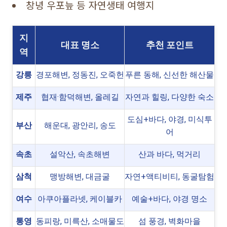
창녕 우포늪 등 자연생태 여행지
지
대표 명소
추천 포인트
역
강릉
경포해변, 정동진, 오죽헌
푸른 동해, 신선한 해산물
제주
협재·함덕해변, 올레길
자연과 힐링, 다양한 숙소
도심+바다, 야경, 미식투
부산
해운대, 광안리, 송도
어
속초
설악산, 속초해변
산과 바다, 먹거리
삼척
맹방해변, 대금굴
자연+액티비티, 동굴탐험
여수
아쿠아플라넷, 케이블카
예술+바다, 야경 명소
통영
동피랑, 미륵산, 소매물도
섬 풍경, 벽화마을