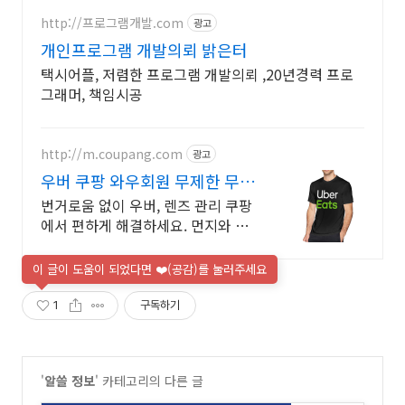
http://프로그램개발.com
광고
개인프로그램 개발의뢰 밝은터
택시어플, 저렴한 프로그램 개발의뢰 ,20년경력 프로
그래머, 책임시공
http://m.coupang.com
광고
우버 쿠팡 와우회원 무제한 무료
배송
번거로움 없이 우버, 렌즈 관리 쿠팡
에서 편하게 해결하세요. 먼지와 유
분 깔끔하게! 렌즈용품, 언제나 맑고
선명하게 관리하세요.
이 글이 도움이 되었다면 ❤️(공감)를 눌러주세요
1
구독하기
'
알쓸 정보
' 카테고리의 다른 글