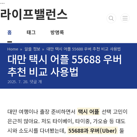
본문 바로가기
…
라이프밸런스
홈
태그
방명록
Home
알쓸 정보
대만 택시 어플 55688 우버 추천 비교 사용법
대만 택시 어플 55688 우버
추천 비교 사용법
2025. 7. 28.
댓글 개
대만 여행이나 출장 준비하면서
택시 어플
선택 고민이
은근히 많아요. 저도 타이베이, 타이중, 가오슝 등 대도
시와 소도시를 다녀봤는데,
55688과 우버(Uber)
둘