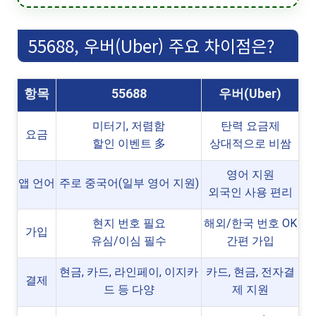
55688, 우버(Uber) 주요 차이점은?
항목
55688
우버(Uber)
미터기, 저렴함
탄력 요금제
요금
할인 이벤트 多
상대적으로 비쌈
영어 지원
앱 언어
주로 중국어(일부 영어 지원)
외국인 사용 편리
현지 번호 필요
해외/한국 번호 OK
가입
유심/이심 필수
간편 가입
현금, 카드, 라인페이, 이지카
카드, 현금, 전자결
결제
드 등 다양
제 지원