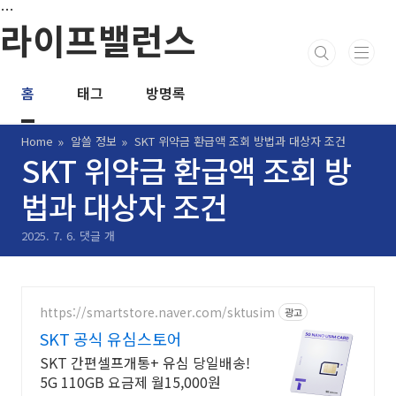
본문 바로가기
…
라이프밸런스
홈
태그
방명록
Home
알쓸 정보
SKT 위약금 환급액 조회 방법과 대상자 조건
SKT 위약금 환급액 조회 방
법과 대상자 조건
2025. 7. 6.
댓글 개
https://smartstore.naver.com/sktusim
광고
SKT 공식 유심스토어
SKT 간편셀프개통+ 유심 당일배송!
5G 110GB 요금제 월15,000원